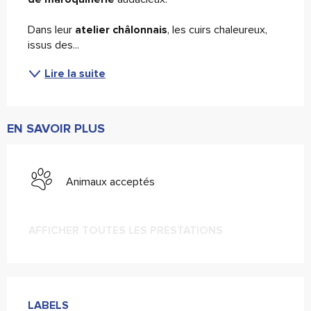
Dans leur
 atelier châlonnais
, les cuirs chaleureux, 
issus des...
Lire la suite
EN SAVOIR PLUS
Animaux acceptés
AFFICHER TOUTES LES PRESTATIONS
Offres de prestations
LABELS
LABELS