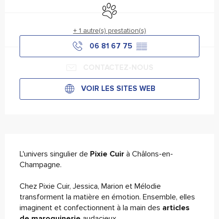
Animaux acceptés
+ 1 autre(s) prestation(s)
06 81 67 75
▒▒
CONTACTEZ-NOUS
VOIR LES SITES WEB
Description
L'univers singulier de 
Pixie Cuir 
à Châlons-en-
Champagne.
Chez Pixie Cuir, Jessica, Marion et Mélodie 
transforment la matière en émotion. Ensemble, elles 
imaginent et confectionnent à la main des 
articles 
de maroquinerie
 audacieux. 