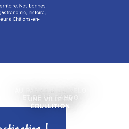
rritoire. Nos bonnes
astronomie, histoire,
heur à Châlons-en-
AU PARADIS DU VÉLO
ET DE LA RANDO
UNE VILLE EN
ÉBULLITION