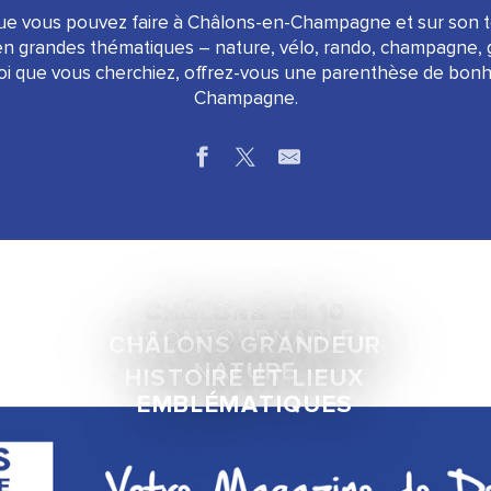
ue vous pouvez faire à Châlons-en-Champagne et sur son te
en grandes thématiques – nature, vélo, rando, champagne, g
uoi que vous cherchiez, offrez-vous une parenthèse de bon
Champagne.
CHÂLONS EN 10
INCONTOURNABLES
CHÂLONS GRANDEUR
NATURE
HISTOIRE ET LIEUX
EMBLÉMATIQUES