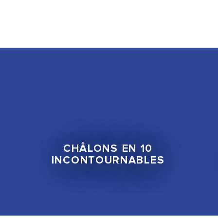
Exposition : Lumière Bleue
Exposition : A la Recherche des chalonnais
Journées Européennes du Patrimoine à Châlons-en-C
CHÂLONS EN 10
INCONTOURNABLES