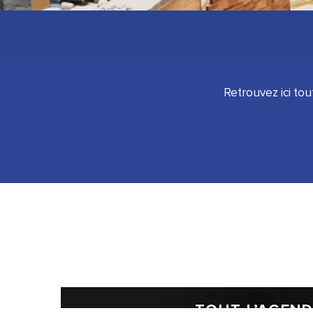
Retrouvez ici to
Exposition : Les Pastels de Chris
Exposition : Entre nos Mains
Exposition : Cabu raconte son histoire de l'art
Exposition photographique : "Conservation et biodiversit
Fête des Moissons
Exposition : Lucile et Sylvie Malbrunot
Exposition : Correspondances
Exposition : 10 ans de Lolita
TOUT L’AGEN