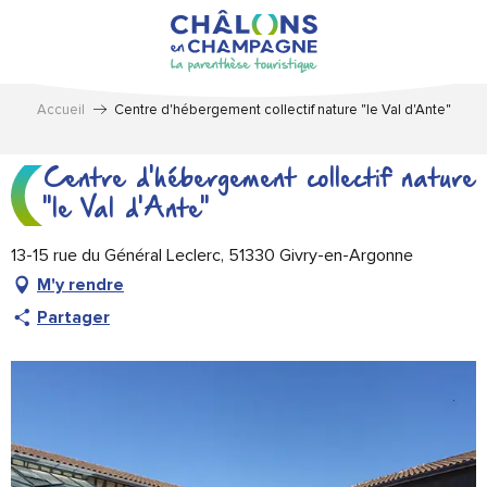
Aller
au
contenu
principal
Accueil
Centre d'hébergement collectif nature "le Val d'Ante"
Centre d'hébergement collectif nature
"le Val d'Ante"
13-15 rue du Général Leclerc, 51330 Givry-en-Argonne
M'y rendre
Partager