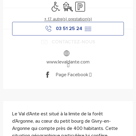
Accès handicapés
Jeux pour enfants / Espace jeux
Parking
+ 17 autre(s) prestation(s)
03 51 25 24
▒▒
CONTACTEZ-NOUS
www.levaldante.com
Page Facebook
Description
Le Val d’Ante est situé à la limite de la forêt 
d’Argonne, au cœur du petit bourg de Givry-en-
Argonne qui compte près de 400 habitants. Cette 
situation géographique particulière lui confère 