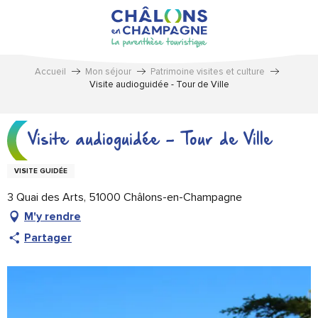
Aller
au
contenu
principal
Accueil
Mon séjour
Patrimoine visites et culture
Visite audioguidée - Tour de Ville
Visite audioguidée - Tour de Ville
VISITE GUIDÉE
3 Quai des Arts, 51000 Châlons-en-Champagne
M'y rendre
Partager