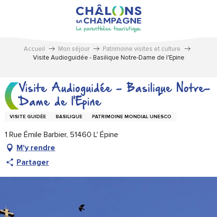
Aller
au
contenu
principal
Accueil
Mon séjour
Patrimoine visites et culture
Visite Audioguidée - Basilique Notre-Dame de l'Epine
Visite Audioguidée - Basilique Notre-
Dame de l'Epine
VISITE GUIDÉE
BASILIQUE
PATRIMOINE MONDIAL UNESCO
1 Rue Émile Barbier, 51460 L' Épine
M'y rendre
Partager