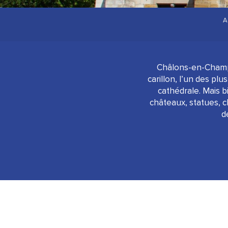
A
Châlons-en-Champag
carillon, l’un des pl
cathédrale. Mais b
châteaux, statues, 
d
Monument Américain du Blanc Mont
La Main de Massiges
Le Camp de la Vallée Moreau