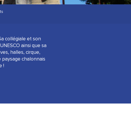
ts
a collégiale et son
 l’UNESCO ainsi que sa
es, halles, cirque,
e paysage chalonnais
 !