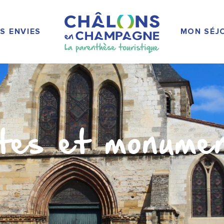
S ENVIES
MON SÉJ
tes et monume