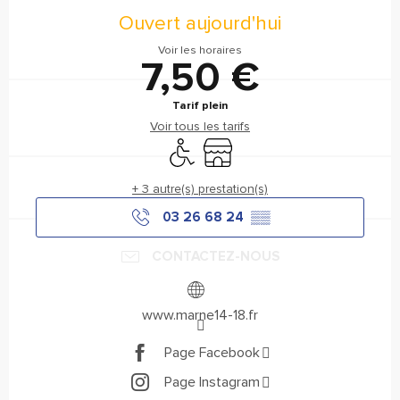
Ouvert aujourd'hui
Voir les horaires
7,50 €
Tarif plein
Voir tous les tarifs
Accès handicapés
Boutique
+ 3 autre(s) prestation(s)
03 26 68 24
▒▒
CONTACTEZ-NOUS
www.marne14-18.fr
Page Facebook
Page Instagram