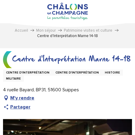
Aller
au
contenu
principal
Accueil
Mon séjour
Patrimoine visites et culture
Centre d'Interprétation Marne 14-18
Centre d'Interprétation Marne 14-18
CENTRE D'INTERPRÉTATION
CENTRE D'INTERPRÉTATION
HISTOIRE
MILITAIRE
4 ruelle Bayard, BP31, 51600 Suippes
M'y rendre
Partager