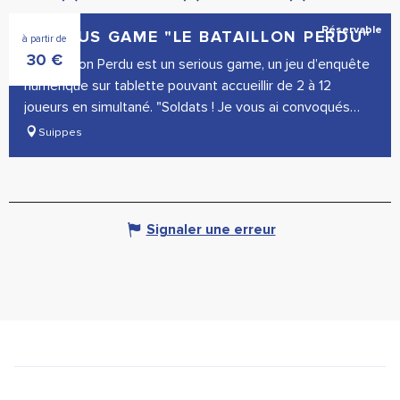
Réservable
SERIOUS GAME "LE BATAILLON PERDU"
à partir de
30
€
Le Bataillon Perdu est un serious game, un jeu d’enquête
numérique sur tablette pouvant accueillir de 2 à 12
joueurs en simultané. "Soldats ! Je vous ai convoqués
pour vous...
Suippes
Signaler une erreur