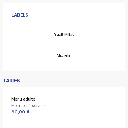
Offres de prestations
LABELS
LABELS
Gault Millau
Michelin
TARIFS
Menu adulte
Menu en 4 services
90,00 €