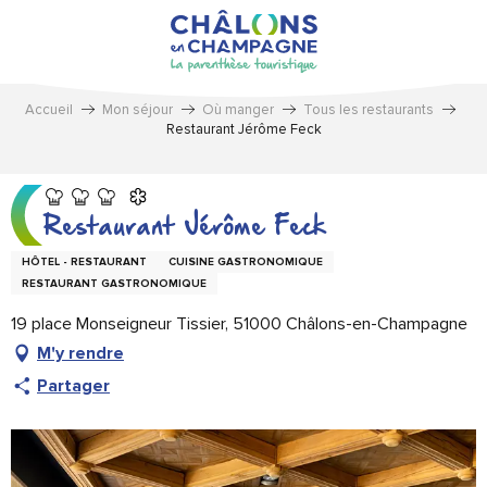
Aller
au
contenu
principal
Accueil
Mon séjour
Où manger
Tous les restaurants
Restaurant Jérôme Feck
Restaurant Jérôme Feck
HÔTEL - RESTAURANT
CUISINE GASTRONOMIQUE
RESTAURANT GASTRONOMIQUE
19 place Monseigneur Tissier, 51000 Châlons-en-Champagne
M'y rendre
Partager