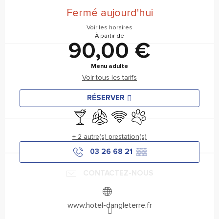
Fermé aujourd'hui
Voir les horaires
À partir de
90,00 €
Menu adulte
Voir tous les tarifs
RÉSERVER
Bar / Buvette
Air conditionné
WiFi
Animaux acceptés
+ 2 autre(s) prestation(s)
03 26 68 21
▒▒
CONTACTEZ-NOUS
www.hotel-dangleterre.fr