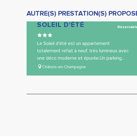
AUTRE(S) PRESTATION(S) PROPOSÉ
SOLEIL D'ÉTÉ
Réservabl
Le Soleil d'été est un appartement
totalement refait à neuf, très lumineux avec
une déco moderne et épurée.Un parking
gratuit accolé à la résidence permet de se
Châlons-en-Champagne
garer...