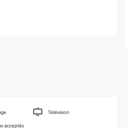
nge
Télévision
x acceptés