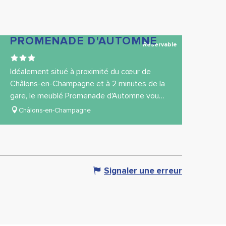
PROMENADE D'AUTOMNE
Réservable
Idéalement situé à proximité du cœur de
Châlons-en-Champagne et à 2 minutes de la
gare, le meublé Promenade d'Automne vous
offre tout ce qu'il vous faut pour vous sentir
Châlons-en-Champagne
comme...
Signaler une erreur