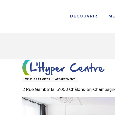
Aller
au
contenu
DÉCOUVRIR
ME
principal
L'Hyper Centre
MEUBLÉS ET GÎTES
APPARTEMENT
2 Rue Gambetta, 51000 Châlons-en-Champagn