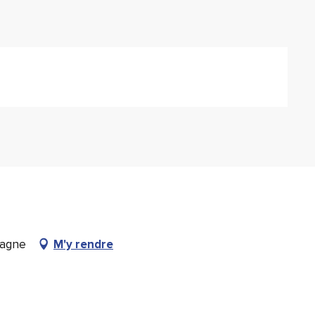
pagne
M'y rendre