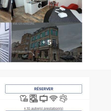
+ 5
Ouverture et coordonnée
RÉSERVER
Draps et linge
Lave linge
Télévision
WiFi
Animaux acceptés
+ 10 autre(s) prestation(s)