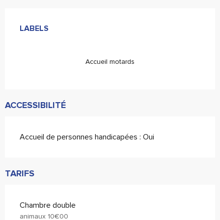
Offres de prestations
LABELS
LABELS
Accueil motards
ACCESSIBILITÉ
Accueil de personnes handicapées : Oui
TARIFS
Chambre double
animaux 10€00