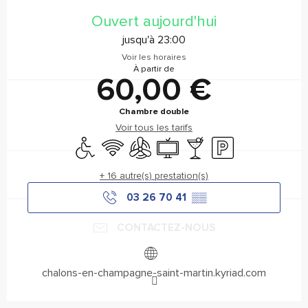
Ouverture et coordonnées
Ouvert aujourd'hui
jusqu'à 23:00
Voir les horaires
À partir de
60,00 €
Chambre double
Voir tous les tarifs
Accès handicapés
WiFi
Air conditionné
Télévision
Bar / Buvette
Parking
+ 16 autre(s) prestation(s)
03 26 70 41
▒▒
CONTACTEZ-NOUS
chalons-en-champagne-saint-martin.kyriad.com