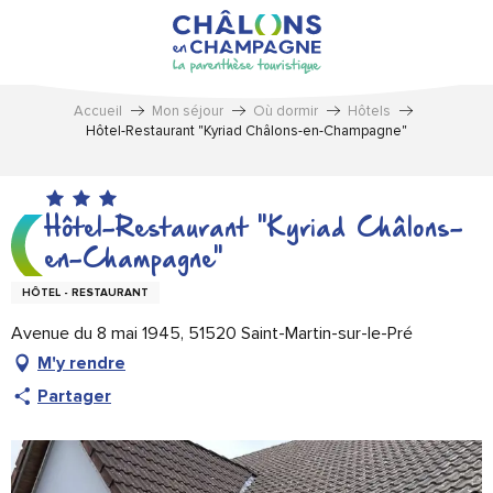
Aller
au
contenu
principal
Accueil
Mon séjour
Où dormir
Hôtels
Hôtel-Restaurant "Kyriad Châlons-en-Champagne"
Hôtel-Restaurant "Kyriad Châlons-
en-Champagne"
HÔTEL - RESTAURANT
Avenue du 8 mai 1945, 51520 Saint-Martin-sur-le-Pré
M'y rendre
Partager