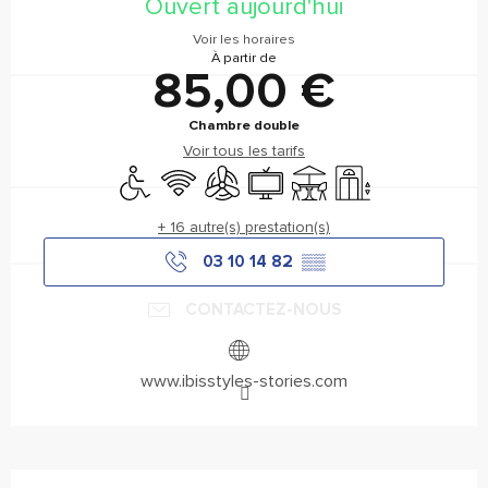
Ouvert aujourd'hui
Voir les horaires
À partir de
85,00 €
Chambre double
Voir tous les tarifs
Accès handicapés
WiFi
Air conditionné
Télévision
Terrasse
Ascenseur
+ 16 autre(s) prestation(s)
03 10 14 82
▒▒
CONTACTEZ-NOUS
www.ibisstyles-stories.com
Description