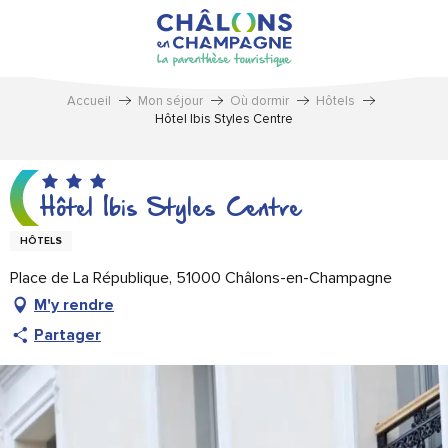
Aller
au
contenu
principal
Accueil
Mon séjour
Où dormir
Hôtels
Hôtel Ibis Styles Centre
Hôtel Ibis Styles Centre
HÔTELS
Place de La République, 51000 Châlons-en-Champagne
M'y rendre
Partager