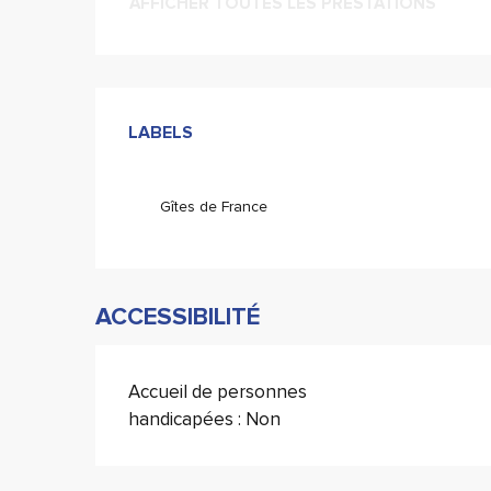
AFFICHER TOUTES LES PRESTATIONS
Offres de prestati
LABELS
LABELS
Gîtes de France
ACCESSIBILITÉ
Accueil de personnes
handicapées : Non