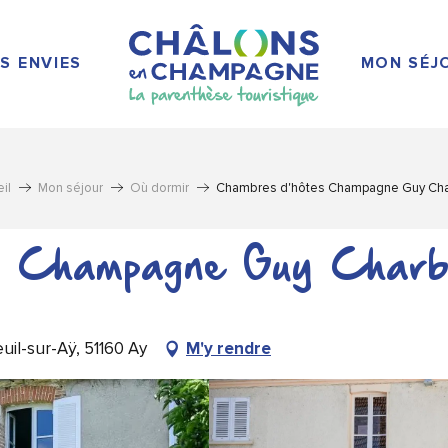
S ENVIES
MON SÉJ
il
Mon séjour
Où dormir
Chambres d'hôtes Champagne Guy Cha
s Champagne Guy Charb
il-sur-Aÿ, 51160 Ay
M'y rendre