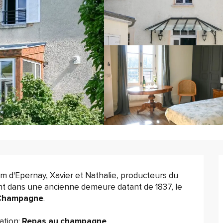
A 29km de Châlons-en-Champagne et à 7 km d'Epernay, Xavier et Nathalie, producteurs du 
ent dans une ancienne demeure datant de 1837, le 
u Champagne
.
tion: 
Repas au champagne
...