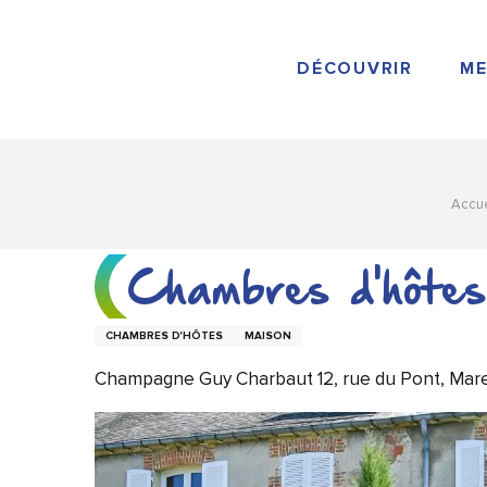
Aller
au
contenu
DÉCOUVRIR
ME
principal
Accue
Chambres d'hôte
CHAMBRES D'HÔTES
MAISON
Champagne Guy Charbaut 12, rue du Pont, Mareu