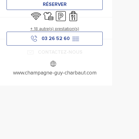
RÉSERVER
WiFi
Draps et linge
Parking
Vente à emporter
+ 18 autre(s) prestation(s)
03 26 52 60
▒▒
CONTACTEZ-NOUS
www.champagne-guy-charbaut.com