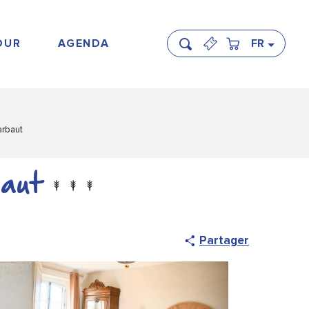
OUR
AGENDA
FR
Recherche
rbaut
aut
Partager