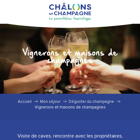
Aller
au
contenu
principal
Vignerons et maisons de
champagnes
Accueil
Mon séjour
Déguster du champagne
Vignerons et maisons de champagnes
Visite de caves, rencontre avec les propriétaires,