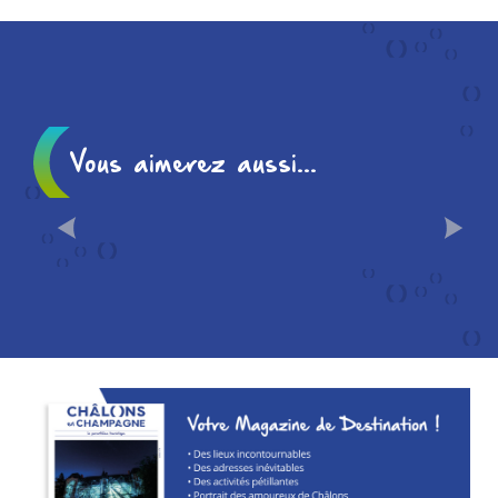
Champagne Alain Vesselle
Champagne Bricquet et Fils
Vous aimerez aussi...
OÙ DORMIR