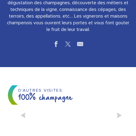
dégustation des champagnes, découverte des métiers et
techniques de la vigne, connaissance des cépages, des
terroirs, des appellations, etc… Les vignerons et maisons
champenois vous ouvrent leurs portes et vous font gouter
le fruit de leur travail.
Champagne J.B Hery
Champagne Balincourt
Champagne Joseph Perrier
Champagne Francart et Fils
D'AUTRES VISITES
Champagne Bonnevie-Bocart
100% champagne
Champagne Lamiable
Champagne Brisson-Lahaye
Champagne Alfred Tritant
DÉGUSTER DU CHAMPAGNE
Champagne Baron Dauvergne
Champagne Gaston Collard