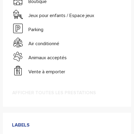
Boutique
Jeux pour enfants / Espace jeux
Parking
Air conditionné
Animaux acceptés
Vente à emporter
AFFICHER TOUTES LES PRESTATIONS
Offres de prestations
LABELS
LABELS