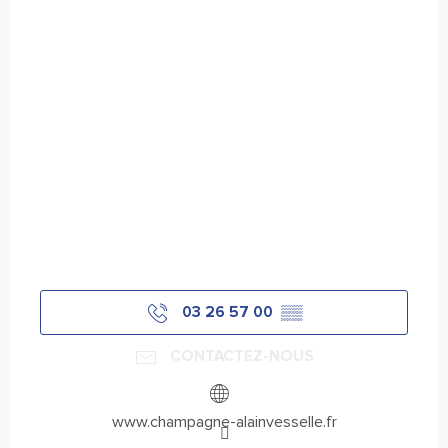
03 26 57 00
▒▒
CONTACTEZ-NOUS
www.champagne-alainvesselle.fr