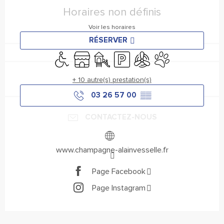
Horaires non définis
Voir les horaires
RÉSERVER
Accès handicapés
Boutique
Jeux pour enfants / Espace jeux
Parking
Air conditionné
Animaux acceptés
+ 10 autre(s) prestation(s)
03 26 57 00
▒▒
CONTACTEZ-NOUS
www.champagne-alainvesselle.fr
Page Facebook
Page Instagram