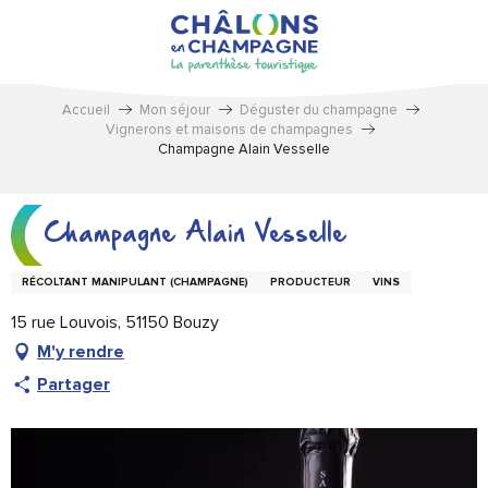
Aller
au
contenu
principal
Accueil
Mon séjour
Déguster du champagne
Vignerons et maisons de champagnes
Champagne Alain Vesselle
Champagne Alain Vesselle
RÉCOLTANT MANIPULANT (CHAMPAGNE)
PRODUCTEUR
VINS
15 rue Louvois, 51150 Bouzy
M'y rendre
Partager