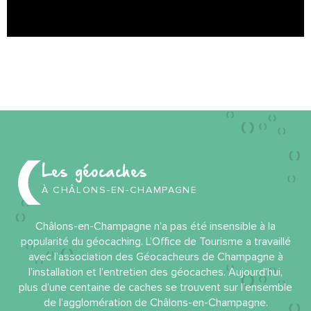
Les géocaches
À CHÂLONS-EN-CHAMPAGNE
Châlons-en-Champagne n’a pas été insensible à la
popularité du géocaching. L’Office de Tourisme a travaillé
avec l’association des Géocacheurs de Champagne à
l’installation et l’entretien des géocaches. Aujourd’hui,
plus d’une centaine de caches se trouvent sur l’ensemble
de l’agglomération de Châlons-en-Champagne.