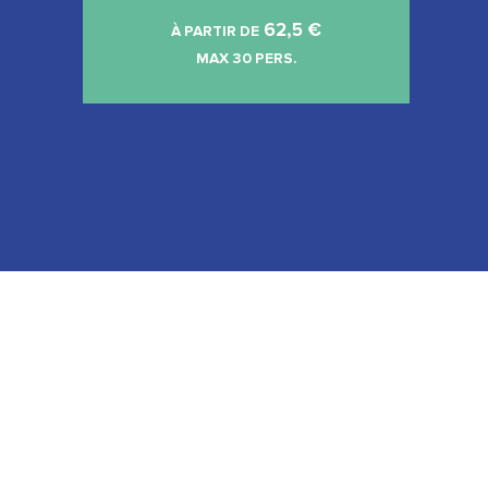
62,5
€
À PARTIR DE
MAX 30 PERS.