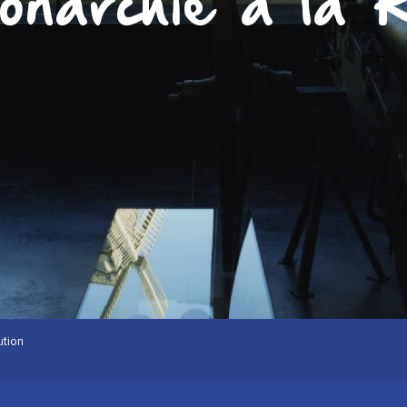
narchie à la R
ution