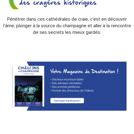
des crayères historiques
Pénétrer dans ces cathédrales de craie, c’est en découvrir
l’âme, plonger à la source du champagne et aller à la rencontre
de ses secrets les mieux gardés.
MAISON DE CHAMPAGNE
MAISON DE CHAMPAGNE
MAISON DE CHAMPAGNE
MAISON DE CHAMPAGNE
CHAMPAGNE BEURTON
CHAMPAGNE GUY
CHAMPAGNE BALINCOURT
CHAMPAGNE J.B HERY
CANARD-DUCHÊNE
MOËT & CHANDON
JOSEPH PERRIER
COUVREUR
CHARBAUT
MERCIER