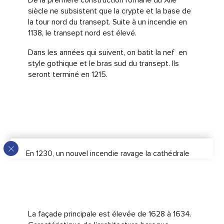
De la première construction romane du XIIe
siècle ne subsistent que la crypte et la base de
la tour nord du transept. Suite à un incendie en
1138, le transept nord est élevé.
Dans les années qui suivent, on batit la nef en
style gothique et le bras sud du transept. Ils
seront terminé en 1215.
En 1230, un nouvel incendie ravage la cathédrale
qui doit être reconstruite en grande partie. Un
nouveau chevet (où prennent place des vitraux
offerts par Louis IX), un nouveau transept et trois
travées de la nef sont achevés.
A la fin du XIIIe siècle, on fonde un déambulatoire
La façade principale est élevée de 1628 à 1634.
à trois chapelles rayonnantes. Au cours du XVème