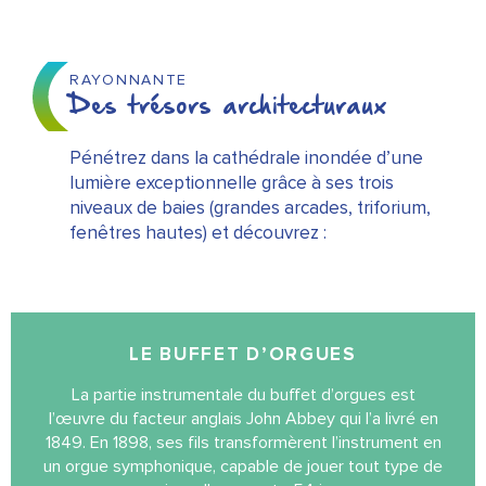
RAYONNANTE
Des trésors architecturaux
Pénétrez dans la cathédrale inondée d’une
lumière exceptionnelle grâce à ses trois
niveaux de baies (grandes arcades, triforium,
fenêtres hautes) et découvrez :
LE BUFFET D’ORGUES
La partie instrumentale du buffet d’orgues est
l’œuvre du facteur anglais John Abbey qui l’a livré en
1849. En 1898, ses fils transformèrent l’instrument en
un orgue symphonique, capable de jouer tout type de