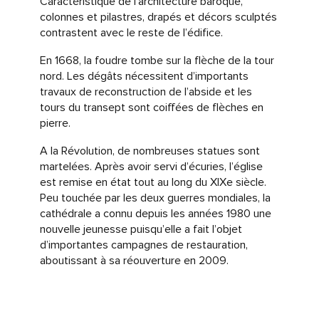
Caractéristique de l’architecture baroque,
siècle, la nef est à nouveau restaurée et quatre
colonnes et pilastres, drapés et décors sculptés
travées sont ajoutées. En 1520, la tour nord est
contrastent avec le reste de l’édifice.
coiffée d’une flèche de plus de 80 m de haut.
En 1668, la foudre tombe sur la flèche de la tour
nord. Les dégâts nécessitent d’importants
travaux de reconstruction de l’abside et les
tours du transept sont coiffées de flèches en
pierre.
A la Révolution, de nombreuses statues sont
martelées. Après avoir servi d’écuries, l’église
est remise en état tout au long du XIXe siècle.
Peu touchée par les deux guerres mondiales, la
cathédrale a connu depuis les années 1980 une
nouvelle jeunesse puisqu’elle a fait l’objet
d’importantes campagnes de restauration,
aboutissant à sa réouverture en 2009.