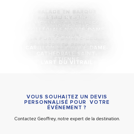
BALADE EN BARQUE
L’EAU’DYSSÉE
BALADE EN BARQUE
MÉTAMORPH’EAU’SES
TOUR DE VILLE
COLLÉGIALE NOTRE-DAME-
EN-VAUX
LA PORTE SAINTE-CROIX
LE MUSÉE DES BEAUX-ARTS
CARILLON DE NOTRE-DAME-
EN-VAUX
CATHÉDRALE SAINT-
ETIENNE
L’ART DU VITRAIL
VOUS SOUHAITEZ UN DEVIS
PERSONNALISÉ POUR VOTRE
ÉVÉNEMENT ?
Contactez Geoffrey, notre expert de la destination.