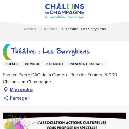
Aller
au
contenu
principal
Accueil
Agenda
Théâtre : Les Sarrybiens
Théâtre : Les Sarrybiens
THÉÂTRE
COMIQUE
CULTURELLE
EVÈNEMENT CARITATIF
Espace Pierre DAC de la Comète, Rue des Fripiers, 51000
Châlons-en-Champagne
M'y rendre
Partager