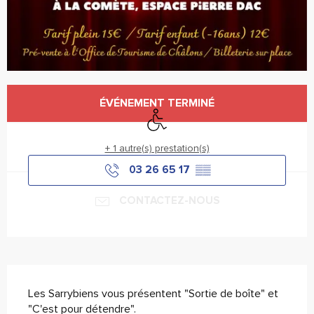
Ouverture et coordonnées
ÉVÉNEMENT TERMINÉ
Accès handicapés
+ 1 autre(s) prestation(s)
03 26 65 17
▒▒
CONTACTEZ-NOUS
Description
Les Sarrybiens vous présentent "Sortie de boîte" et 
"C'est pour détendre".