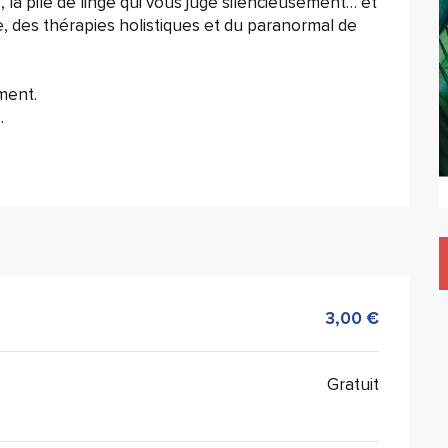
s, la pile de linge qui vous juge silencieusement… et 
, des thérapies holistiques et du paranormal de 
ment.
.
3,00 €
Gratuit