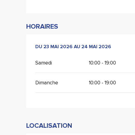
HORAIRES
DU
DU
23 MAI 2026
23 MAI 2026
AU
AU
24 MAI 2026
24 MAI 2026
Samedi
10:00 - 19:00
Dimanche
10:00 - 19:00
LOCALISATION