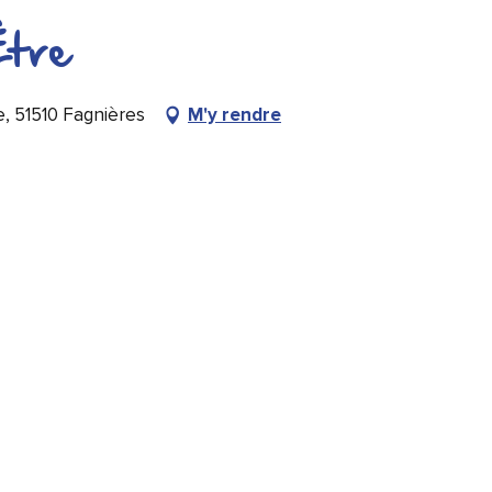
Être
e, 51510 Fagnières
M'y rendre