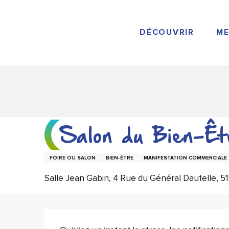
Aller
au
contenu
DÉCOUVRIR
ME
principal
Salon du Bien-Êt
FOIRE OU SALON
BIEN-ÊTRE
MANIFESTATION COMMERCIALE
Salle Jean Gabin, 4 Rue du Général Dautelle, 5
Description