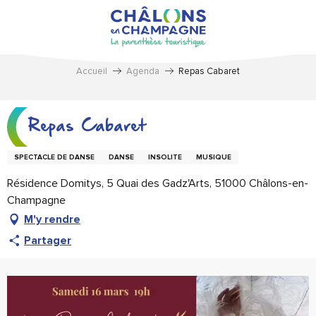
Aller
au
contenu
principal
Accueil
Agenda
Repas Cabaret
Repas Cabaret
SPECTACLE DE DANSE
DANSE
INSOLITE
MUSIQUE
Résidence Domitys, 5 Quai des Gadz'Arts, 51000 Châlons-en-
Champagne
M'y rendre
Partager