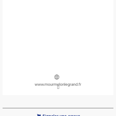
www.mourmelonlegrand.fr
Signaler une erreur