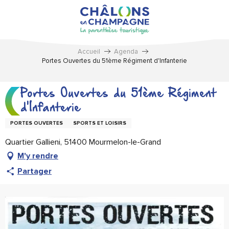
Aller
au
contenu
principal
Accueil
Agenda
Portes Ouvertes du 51ème Régiment d'Infanterie
Portes Ouvertes du 51ème Régiment
d'Infanterie
PORTES OUVERTES
SPORTS ET LOISIRS
Quartier Gallieni, 51400 Mourmelon-le-Grand
M'y rendre
Partager