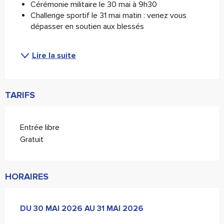
Cérémonie militaire le 30 mai à 9h30
Challenge sportif le 31 mai matin : venez vous 
dépasser en soutien aux blessés
Lire la suite
TARIFS
Entrée libre
Gratuit
HORAIRES
DU
DU
30 MAI 2026
30 MAI 2026
AU
AU
31 MAI 2026
31 MAI 2026