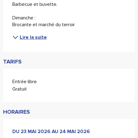
Barbecue et buvette.
Dimanche : 
Brocante et marché du terroir
Lire la suite
TARIFS
Entrée libre
Gratuit
HORAIRES
DU
DU
23 MAI 2026
23 MAI 2026
AU
AU
24 MAI 2026
24 MAI 2026