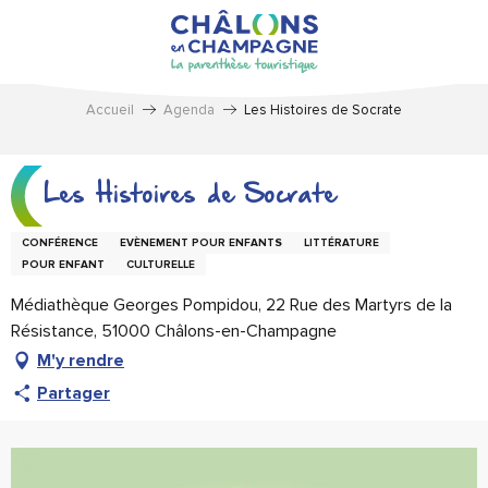
Aller
au
contenu
principal
Accueil
Agenda
Les Histoires de Socrate
Les Histoires de Socrate
CONFÉRENCE
EVÈNEMENT POUR ENFANTS
LITTÉRATURE
POUR ENFANT
CULTURELLE
Médiathèque Georges Pompidou, 22 Rue des Martyrs de la
Résistance, 51000 Châlons-en-Champagne
M'y rendre
Partager