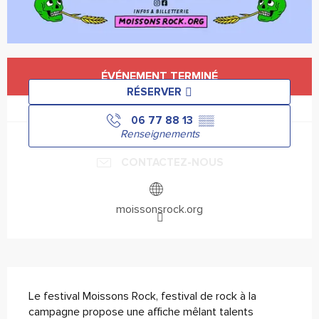
Ouverture et coordonnées
ÉVÉNEMENT TERMINÉ
RÉSERVER
06 77 88 13
▒▒
Renseignements
CONTACTEZ-NOUS
moissonsrock.org
Description
Le festival Moissons Rock, festival de rock à la 
campagne propose une affiche mêlant talents 