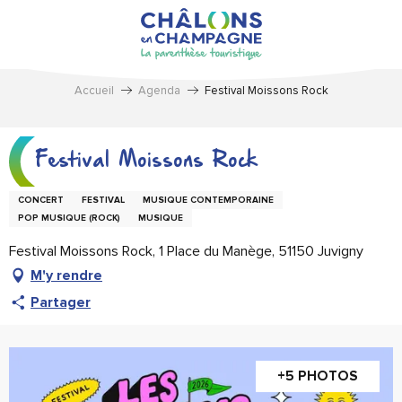
Aller
au
contenu
principal
Accueil
Agenda
Festival Moissons Rock
Festival Moissons Rock
CONCERT
FESTIVAL
MUSIQUE CONTEMPORAINE
POP MUSIQUE (ROCK)
MUSIQUE
Festival Moissons Rock, 1 Place du Manège, 51150 Juvigny
M'y rendre
Partager
+5 PHOTOS