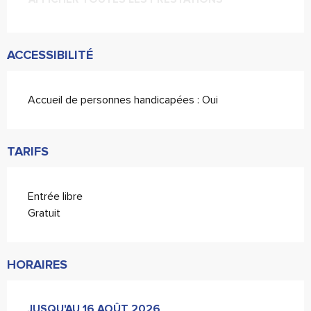
ACCESSIBILITÉ
Accueil de personnes handicapées : Oui
TARIFS
Entrée libre
Gratuit
HORAIRES
DU
JUSQU'AU
3 AOÛT 2026
16 AOÛT 2026
AU
16 AOÛT 2026