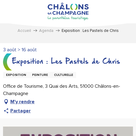
Aller
au
contenu
principal
Accueil
Agenda
Exposition : Les Pastels de Chris
3 août > 16 août
Exposition : Les Pastels de Chris
EXPOSITION
PEINTURE
CULTURELLE
Office de Tourisme, 3 Quai des Arts, 51000 Châlons-en-
Champagne
M'y rendre
Partager