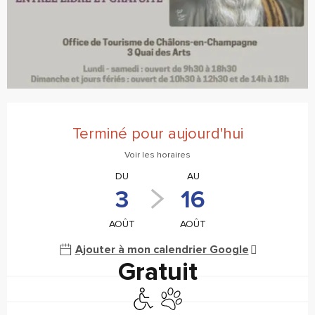
Ouverture et coordonnées
Terminé pour aujourd'hui
Voir les horaires
DU
AU
3
16
AOÛT
AOÛT
Ajouter à mon calendrier Google
Gratuit
Accès handicapés
Animaux acceptés