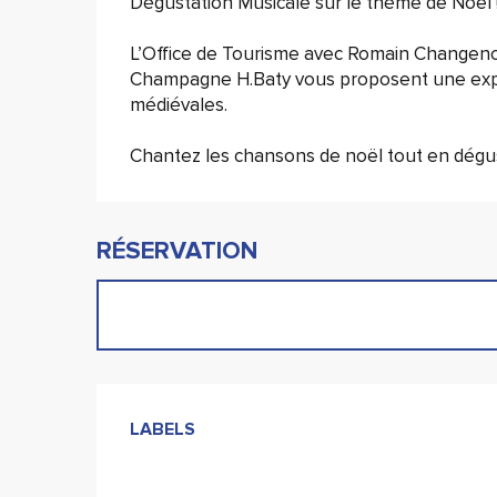
Dégustation Musicale sur le thème de Noël 
L’Office de Tourisme avec Romain Changenot
Champagne H.Baty vous proposent une expér
médiévales.
Chantez les chansons de noël tout en dégu
RÉSERVATION
Offres de prestati
LABELS
LABELS