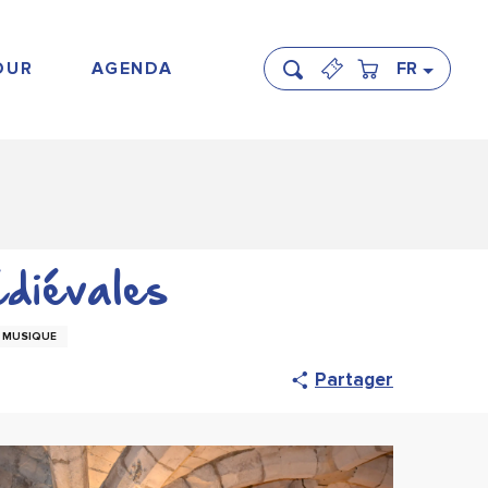
OUR
AGENDA
FR
Recherche
diévales
MUSIQUE
Partager