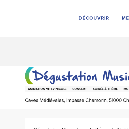
Aller
au
contenu
DÉCOUVRIR
ME
principal
Dégustation Musi
ANIMATION VITI-VINICOLE
CONCERT
SOIRÉE À THÈME
MUS
Caves Médiévales, Impasse Chamorin, 51000 
Description