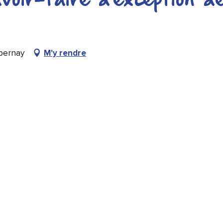
voir-faire d'exception d
Épernay
M'y rendre