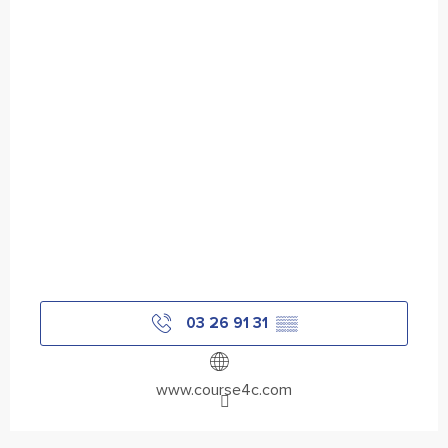
03 26 91 31
▒▒
www.course4c.com