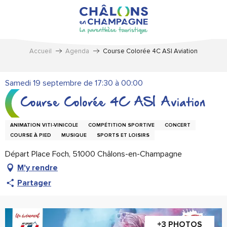
Aller
au
contenu
principal
Accueil
Agenda
Course Colorée 4C ASI Aviation
Samedi 19 septembre de 17:30 à 00:00
Course Colorée 4C ASI Aviation
ANIMATION VITI-VINICOLE
COMPÉTITION SPORTIVE
CONCERT
COURSE À PIED
MUSIQUE
SPORTS ET LOISIRS
Départ Place Foch, 51000 Châlons-en-Champagne
M'y rendre
Partager
+3 PHOTOS