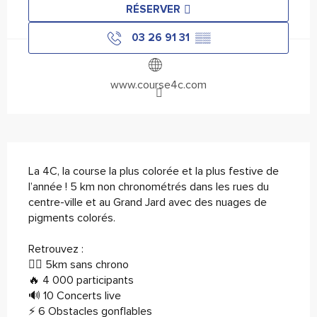
RÉSERVER
03 26 91 31
▒▒
www.course4c.com
Description
La 4C, la course la plus colorée et la plus festive de 
l’année ! 5 km non chronométrés dans les rues du 
centre-ville et au Grand Jard avec des nuages de 
pigments colorés. 
Retrouvez :
🏃‍♂️ 5km sans chrono
🔥 4 000 participants
🔊 10 Concerts live
⚡️ 6 Obstacles gonflables