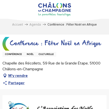
Aller
au
contenu
principal
Accueil
Agenda
Conférence : Fêter Noël en Afrique
Conférence : Fêter Noël en Afrique
CONFÉRENCE
NOËL
CULTURELLE
Chapelle des Récollets, 59 Rue de la Grande Étape, 51000
Châlons-en-Champagne
M'y rendre
Partager