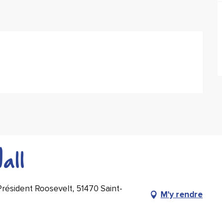
all
ésident Roosevelt, 51470 Saint-
M'y rendre