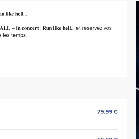
 𝐥𝐢𝐤𝐞 𝐡𝐞𝐥𝐥…
– 𝐢𝐧 𝐜𝐨𝐧𝐜𝐞𝐫𝐭 : 𝐑𝐮𝐧 𝐥𝐢𝐤𝐞 𝐡𝐞𝐥𝐥… et réservez vos 
s les temps.
79,99 €