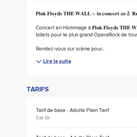
Description
𝐏𝐢𝐧𝐤 𝐅𝐥𝐨𝐲𝐝𝐬 𝐓𝐇𝐄 𝐖𝐀𝐋𝐋 – 𝐢𝐧 𝐜𝐨𝐧𝐜𝐞𝐫𝐭 🧱🎸 𝐑𝐮𝐧
Concert en Hommage à 𝐏𝐢𝐧𝐤 𝐅𝐥𝐨𝐲𝐝𝐬 𝐓𝐇𝐄 𝐖𝐀𝐋𝐋 
billets pour le plus grand OperaRock de tou
Rendez-vous sur scène pour...
Lire la suite
TARIFS
Tarif de base - Adulte Plein Tarif
Cat Or