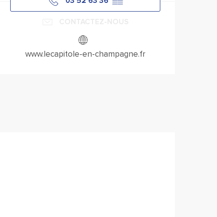
03 52 63 36
▒▒
CONTACTEZ-NOUS
www.lecapitole-en-champagne.fr