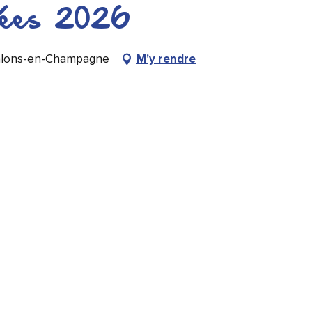
pées 2026
Châlons-en-Champagne
M'y rendre