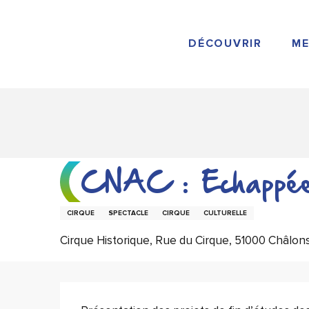
Aller
au
contenu
DÉCOUVRIR
ME
principal
CNAC : Echappé
CIRQUE
SPECTACLE
CIRQUE
CULTURELLE
Cirque Historique, Rue du Cirque, 51000 Châl
Description