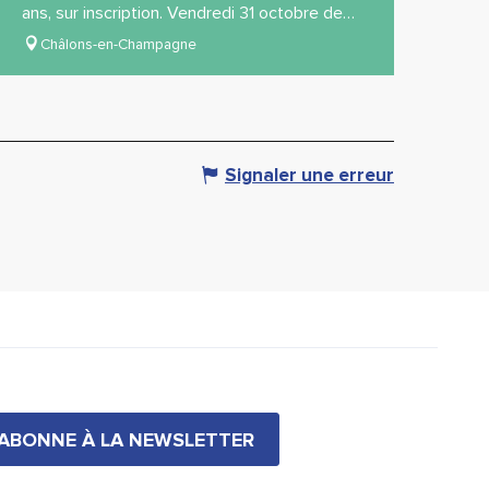
ans, sur inscription. Vendredi 31 octobre de
19h à 22h : Bal des Horreurs.Atelier...
Châlons-en-Champagne
Signaler une erreur
'ABONNE À LA NEWSLETTER