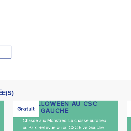
E(S)
CHALLOWEEN AU CSC
Gratuit
RIVE GAUCHE
Chasse aux Monstres. La chasse aura lieu
au Parc Bellevue ou au CSC Rive Gauche