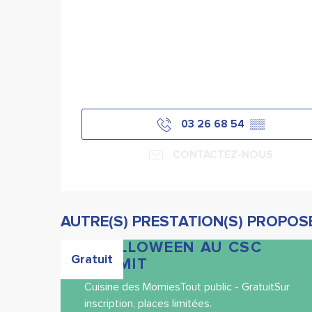
03 26 68 54
▒▒
CONTACTEZ-NOUS
AUTRE(S) PRESTATION(S) PROPOSÉ
CHALLOWEEN AU CSC
Gratuit
SCHMIT
Cuisine des MomiesTout public - GratuitSur
inscription, places limitées.