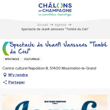
Aller
au
contenu
principal
Accueil
Agenda
Spectacle de Jeanfi Janssens "Tombé du Ciel"
Spectacle de Jeanfi Janssens "Tombé
du Ciel"
SPECTACLE
CULTURELLE
Centre culturel Napoléon III, 51400 Mourmelon-le-Grand
M'y rendre
Partager